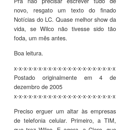
Pra não precisar escrever tudo de
novo, resgato um texto do finado
Notícias do LC. Quase melhor show da
vida, se Wilco não tivesse sido tão
foda, um mês antes.
Boa leitura.
x-x-x-x-x-x-x-x-x-x-x-x-x-x-x-x-x-x-x-x-x
Postado originalmente em 4 de
dezembro de 2005
x-x-x-x-x-x-x-x-x-x-x-x-x-x-x-x-x-x-x-x-x
Preciso erguer um altar às empresas
de telefonia celular. Primeiro, a TIM,
que traz Wilco. E agora, a Claro, que