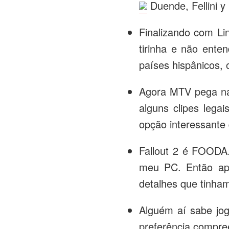
Duende, Fellini y
Finalizando com Li
tirinha e não ent
países hispânicos, 
Agora MTV pega na 
alguns clipes lega
opção interessante
Fallout 2 é FOODA
meu PC. Então apr
detalhes que tinha
Alguém aí sabe jo
preferência compree