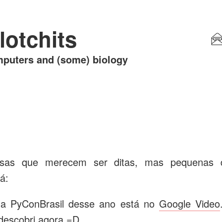
lotchits
puters and (some) biology
sas que merecem ser ditas, mas pequenas d
á:
na PyConBrasil desse ano está no
Google Video
descobri agora =D