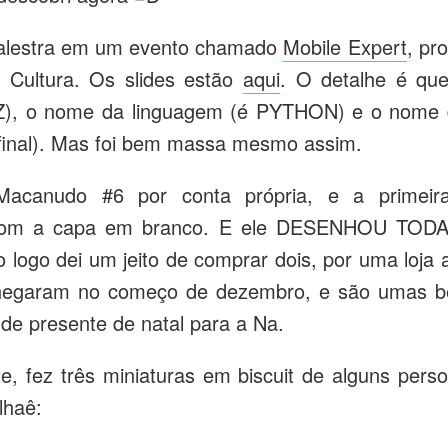
palestra em um evento chamado
Mobile Expert
, pr
a Cultura. Os slides estão
aqui
. O detalhe é qu
), o nome da linguagem (é PYTHON) e o nome 
final). Mas foi bem massa mesmo assim.
 Macanudo #6 por conta própria, e a primeir
 com a capa em branco. E ele DESENHOU TO
o logo dei um jeito de comprar dois, por uma loja
 chegaram no começo de dezembro, e são umas be
 de presente de natal para a Na.
e, fez três miniaturas em biscuit de alguns perso
lhaê: