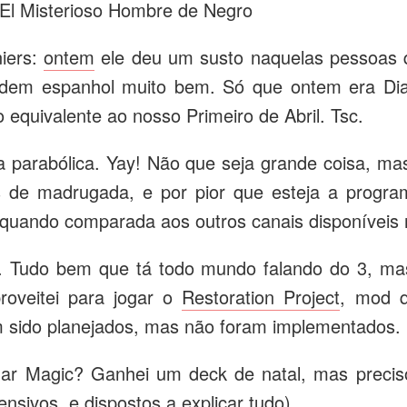
 El Misterioso Hombre de Negro
niers:
ontem
ele deu um susto naquelas pessoas
endem espanhol muito bem. Só que ontem era Di
o equivalente ao nosso Primeiro de Abril. Tsc.
parabólica. Yay! Não que seja grande coisa, m
is de madrugada, e por pior que esteja a prog
 quando comparada aos outros canais disponíveis 
. Tudo bem que tá todo mundo falando do 3, ma
oveitei para jogar o
Restoration Project
, mod q
m sido planejados, mas não foram implementados.
gar Magic? Ganhei um deck de natal, mas precis
nsivos, e dispostos a explicar tudo).